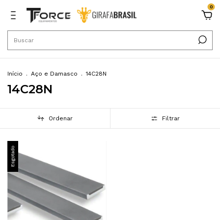
0
Início
.
Aço e Damasco
.
14C28N
14C28N
Ordenar
Filtrar
Esgotado